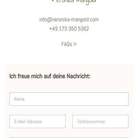
info@veronika-mangold.com
+49 173 350 5362
FAQs >
Ich freue mich auf deine Nachricht:
N
a
m
e
E
T
*
-
e
M
l
a
e