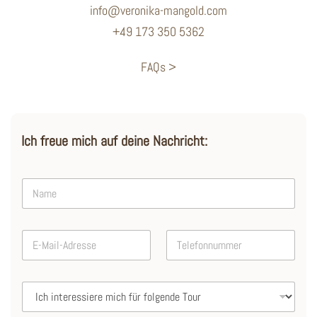
info@veronika-mangold.com
+49 173 350 5362
FAQs >
Ich freue mich auf deine Nachricht:
N
a
m
e
E
E
T
*
-
-
e
M
M
l
a
a
e
i
I
i
f
l
c
l
o
-
h
-
n