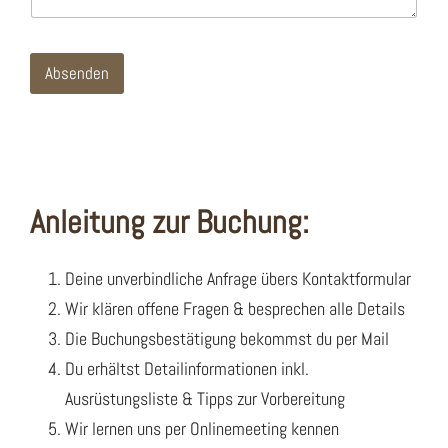
r
e
s
r
r
i
s
e
e
c
s
*
s
h
i
Absenden
s
t
e
i
r
e
e
r
m
e
i
N
c
a
h
c
Anleitung zur Buchung:
f
h
ü
r
r
i
f
Deine unverbindliche Anfrage übers Kontaktformular
c
o
h
Wir klären offene Fragen & besprechen alle Details
l
t
g
Die Buchungsbestätigung bekommst du per Mail
e
Du erhältst Detailinformationen inkl.
n
d
Ausrüstungsliste & Tipps zur Vorbereitung
e
T
Wir lernen uns per Onlinemeeting kennen
o