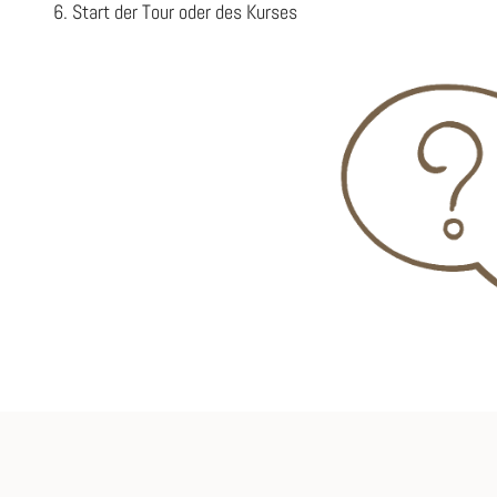
Start der Tour oder des Kurses
u
r